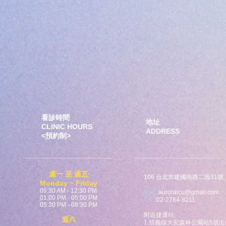
看診時間
地址
CLINIC HOURS
ADDRESS
​<預約制>
週一 至 週五
106 台北市建國南路二段31號
Monday ~
Friday
09:30 AM - 12:30 PM
Mail:
auroraicu@gmail.com
01:00 PM - 05:00 PM
Tel:
0
2-2784-8211​
05:30 PM - 08:30 PM
附近捷運站:
週六
1.信義線大安森林公園站5號出