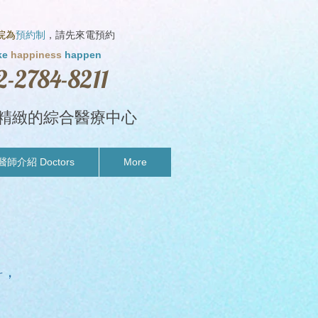
院為
預約制
，請先來電預約
ke
happiness
happen
2-2784-8211
精緻的綜合醫療中心
醫師介紹 Doctors
More
科，