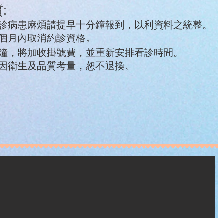
:
初診病患麻煩請提早十分鐘報到，以利資料之統整。
三個月內取消約診資格。
分鐘，將加收掛號費，並重新安排看診時間。
，因衛生及品質考量，恕不退換。