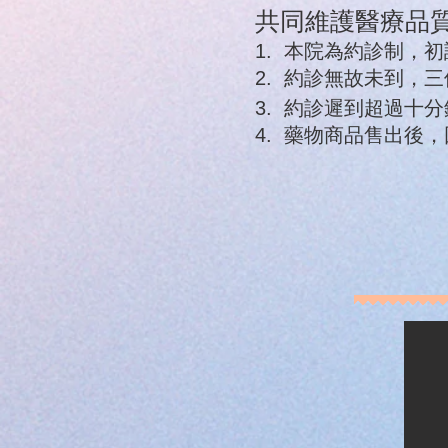
共同維護醫療品質
1. 本院為約診制，
2. 約診無故未到，
3. 約診遲到超過十
4. 藥物商品售出後