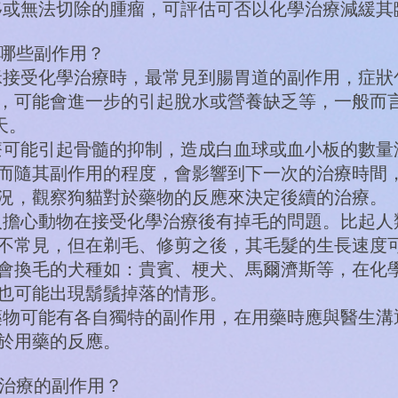
或無法切除的腫瘤，可評估可否以化學治療減緩其
有哪些副作用？
接受化學治療時，最常見到腸胃道的副作用，症狀
，可能會進一步的引起脫水或營養缺乏等，一般而
天。
可能引起骨髓的抑制，造成白血球或血小板的數量
而隨其副作用的程度，會影響到下一次的治療時間
況，觀察狗貓對於藥物的反應來決定後續的治療。
擔心動物在接受化學治療後有掉毛的問題。比起人
不常見，但在剃毛、修剪之後，其毛髮的生長速度
會換毛的犬種如：貴賓、梗犬、馬爾濟斯等，在化
也可能出現鬍鬚掉落的情形。
物可能有各自獨特的副作用，在用藥時應與醫生溝
於用藥的反應。
學治療的副作用？