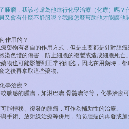
了腫瘤，我該考慮為他進行化學治療（化療）嗎？
貝又會有什麼不舒服呢？我該怎麼幫助他才能讓他
如何作用的？
療藥物有各自的作用方式，但是主要都是針對腫瘤
胞染色體的傷害，防止細胞的複製或造成細胞死亡
藥物也可能影響到正常的細胞，因此在用藥時，都
套之後再拿取這些藥物。
要化學治療？
敏感的腫瘤，如淋巴瘤,骨髓瘤等等，化學治療可
可能轉移、復發的腫瘤，可作為輔助性的治療。
與手術、放射線治療等併用，預防腫瘤的再發或加