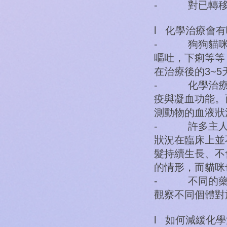
- 對已轉移
l 化學治療會
- 狗狗貓咪
嘔吐，下痢等等
在治療後的3~5
- 化學治療
疫與凝血功能。
測動物的血液狀
- 許多主人
狀況在臨床上並
髮持續生長、不
的情形，而貓咪
- 不同的藥
觀察不同個體對
l 如何減緩化