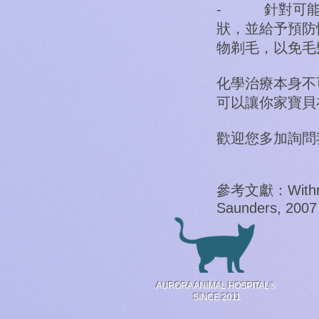
- 針對可能
狀，並給予預防
物剃毛，以免毛
化學治療本身不
可以讓你家寶貝
歡迎您多加詢問
參考文獻：Withrow S
Saunders, 2007
AURORA ANIMAL HOSPITAL®
SINCE 2011