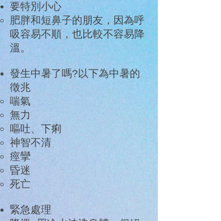
要特別小心
肥胖和短鼻子的朋友，因為呼
吸容易不順，也比較不容易降
溫。
發生中暑了嗎?以下為中暑的
徵兆
喘氣
無力
嘔吐、下痢
神智不清
痙攣
昏迷
死亡
緊急處理