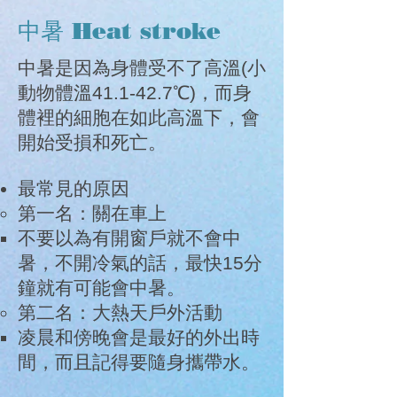
中暑 Heat stroke
中暑是因為身體受不了高溫(小
動物體溫41.1-42.7℃)，而身
體裡的細胞在如此高溫下，會
開始受損和死亡。
最常見的原因
第一名：關在車上
不要以為有開窗戶就不會中
暑，不開冷氣的話，最快15分
鐘就有可能會中暑。
第二名：大熱天戶外活動
凌晨和傍晚會是最好的外出時
間，而且記得要隨身攜帶水。