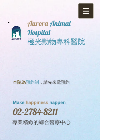
Aurora
Animal
Hospital
極光動物專科醫院
本院為
預約制
，請先來電預約
Make
happiness
happen
02-2784-8211
專業
精緻的綜合醫療中心