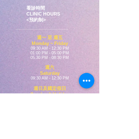
看診時間
CLINIC HOURS
​<預約制>
週一 至 週五
Monday ~
Friday
09:30 AM - 12:30 PM
01:00 PM - 05:00 PM
05:30 PM - 08:30 PM
週六
Saturda
y
09:30 AM - 12:30 PM
週
日及國定假日
Sunday & Holi
day
固定休診
颱風或疫情
依中央主管機關宣布休診
地址
ADDRESS